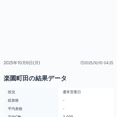
2025年10月6日(月)
2025/10/10 04:25
楽園町田の結果データ
状況
通常営業日
総差枚
-
平均差枚
-
平均G数
2,939