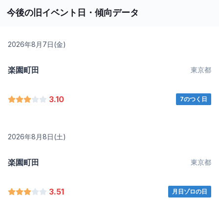
今後の旧イベント日・傾向データ
2026年8月7日(金)
楽園町田
東京都
3.10
7のつく日
2026年8月8日(土)
楽園町田
東京都
3.51
月日ゾロの日