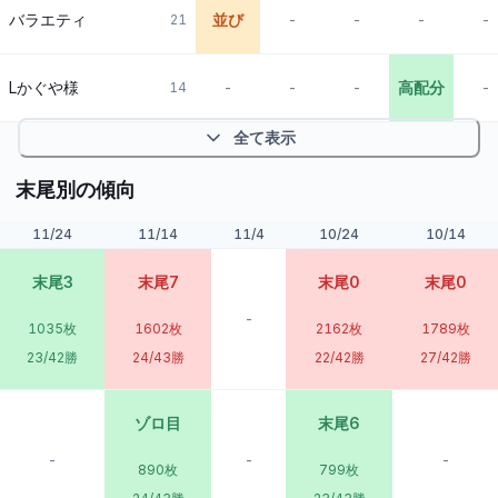
バラエティ
並び
-
-
-
-
21
Lかぐや様
-
-
-
高配分
-
14
全て表示
末尾別の傾向
11/24
11/14
11/4
10/24
10/14
末尾3
末尾7
末尾0
末尾0
-
1035
枚
1602
枚
2162
枚
1789
枚
23/42勝
24/43勝
22/42勝
27/42勝
ゾロ目
末尾6
-
-
-
890
枚
799
枚