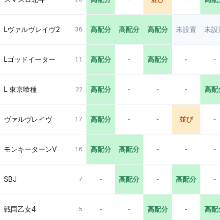
Lヴァルヴレイヴ2
高配分
高配分
高配分
未設置
未設
36
Lゴッドイーター
高配分
-
高配分
-
-
11
L 東京喰種
高配分
-
-
-
高配
22
ヴァルヴレイヴ
高配分
-
-
並び
-
17
モンキーターンV
高配分
高配分
-
-
-
16
SBJ
-
高配分
-
高配分
-
7
戦国乙女4
-
-
高配分
-
高配
5