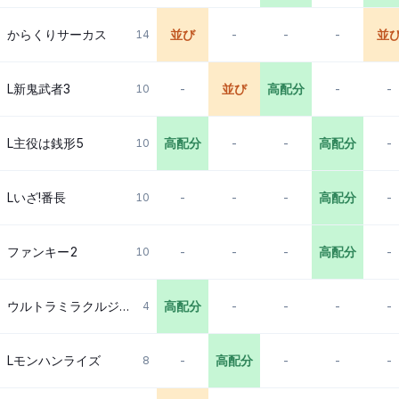
からくりサーカス
並び
-
-
-
並
14
L新鬼武者3
-
並び
高配分
-
-
10
L主役は銭形5
高配分
-
-
高配分
-
10
Lいざ!番長
-
-
-
高配分
-
10
ファンキー2
-
-
-
高配分
-
10
ウルトラミラクルジャグラー
高配分
-
-
-
-
4
Lモンハンライズ
-
高配分
-
-
-
8