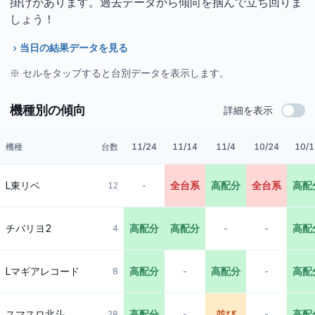
掛けがあります。過去データから傾向を掴んで立ち回りま
しょう！
当日の結果データを見る
※ セルをタップすると台別データを表示します。
機種別の傾向
詳細を表示
機種
台数
11/24
11/14
11/4
10/24
10/1
L東リベ
-
全台系
高配分
全台系
高配
12
チバリヨ2
高配分
高配分
-
-
高配
4
Lマギアレコード
高配分
-
高配分
-
高配
8
スマスロ北斗
高配分
-
並び
-
高配
28