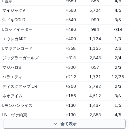
L吉宗
+650
855
4/6
マイジャグV
+560
5,704
4/5
沖ドキGOLD
+540
999
3/5
Lゴッドイーター
+486
984
7/14
エウレカART
+400
1,124
1/3
Lマギアレコード
+358
1,155
2/6
ジャグラーガールズ
+313
2,843
2/4
マジハロ8
+300
657
2/3
バラエティ
+212
1,721
12/25
ディスクアップ UR
+200
2,792
2/3
ネオアイム
+156
4,512
3/8
Lモンハンライズ
+130
1,467
1/5
LBエヴァ約束
+130
2,853
4/5
全て表示