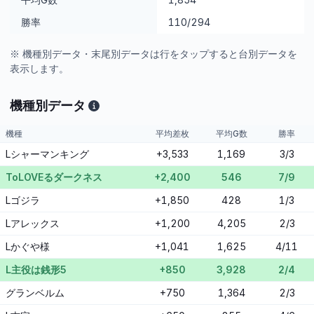
勝率
110/294
※ 機種別データ・末尾別データは行をタップすると台別データを
表示します。
機種別データ
機種
平均差枚
平均G数
勝率
Lシャーマンキング
+3,533
1,169
3/3
ToLOVEるダークネス
+2,400
546
7/9
Lゴジラ
+1,850
428
1/3
Lアレックス
+1,200
4,205
2/3
Lかぐや様
+1,041
1,625
4/11
L主役は銭形5
+850
3,928
2/4
グランベルム
+750
1,364
2/3