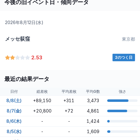
今後の旧イベント日・傾向データ
2026年8月12日(水)
メッセ荻窪
東京都
2.53
2のつく日
最近の結果データ
日付
総差枚
平均差枚
平均G数
強さ
8/8(土)
+89,150
+311
3,473
8/7(金)
+20,800
+72
4,861
8/6(木)
-
-
1,424
8/5(水)
-
-
1,609