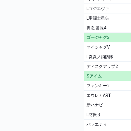
Lゴジエヴァ
L聖闘士星矢
押忍!番長4
ゴージャグ3
マイジャグV
L炎炎ノ消防隊
ディスクアップ2
Sアイム
ファンキー2
エウレカART
新ハナビ
L防振り
バラエティ