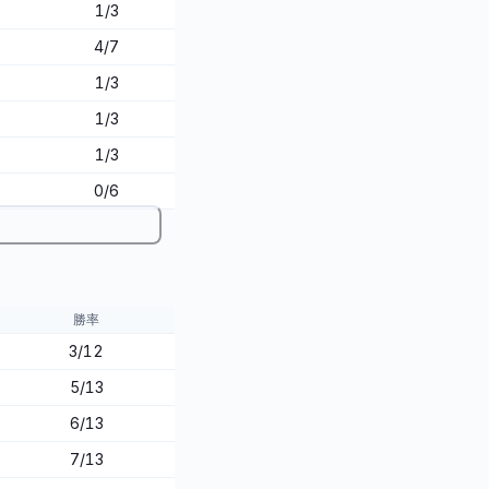
1/3
4/7
1/3
1/3
1/3
0/6
勝率
3/12
5/13
6/13
7/13