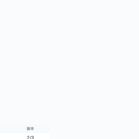
勝率
2/3