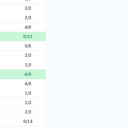
2/3
2/3
4/6
6/11
5/6
2/3
1/3
4/8
4/9
1/3
1/3
2/3
6/14