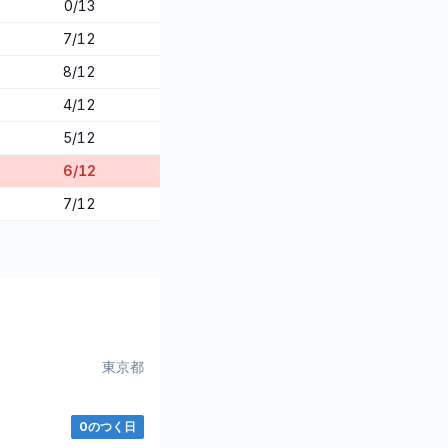
0/13
7/12
8/12
4/12
5/12
6/12
7/12
東京都
0のつく日