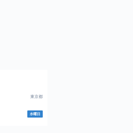
東京都
水曜日