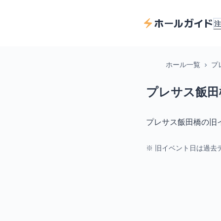
ホールガイド
注
ホール一覧
プ
プレサス飯田
プレサス飯田橋の旧
※ 旧イベント日は過去