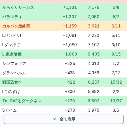
からくりサーカス
+1,331
7,179
6/8
バラエティ
+1,307
7,050
5/7
ガルパン最終章
+1,159
3,021
6/11
Lバンドリ!
+1,091
7,230
5/11
Lダン持て
+1,080
7,107
3/10
L 東京喰種
+1,003
9,405
9/15
シンフォギア
+525
4,313
1/2
グランベルム
+438
4,356
7/13
戦国乙女4
+422
6,257
15/32
Lこのすば
+300
5,892
2/2
ToLOVEるダークネス
+278
6,592
19/37
Sアイム
+270
3,975
3/5
全て表示