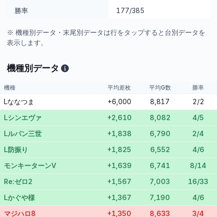
勝率
177/385
※ 機種別データ・末尾別データは行をタップすると台別データを
表示します。
機種別データ
機種
平均差枚
平均G数
勝率
Lななつま
+6,000
8,817
2/2
Lシンエヴァ
+2,610
8,082
4/5
Lルパン三世
+1,838
6,790
2/4
L防振り
+1,825
6,552
4/6
モンキーターンV
+1,639
6,741
8/14
Re:ゼロ2
+1,567
7,003
16/33
Lかぐや様
+1,367
7,190
4/6
マジハロ8
+1,350
8,633
3/4