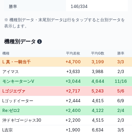
勝率
146/334
※ 機種別データ・末尾別データは行をタップすると台別データを
表示します。
機種別データ
機種
平均差枚
平均G数
勝率
L 真・一騎当千
+4,700
3,199
3/3
アイマス
+3,633
3,988
2/3
モンキーターンV
+3,044
4,644
11/16
Lゴジエヴァ
+2,717
5,243
5/6
Lゴッドイーター
+2,444
4,615
6/9
Re:ゼロ2
+2,400
4,122
2/4
沖ドキ!ゴージャス30
+2,200
4,515
2/3
L吉宗
+1,900
6,634
3/5