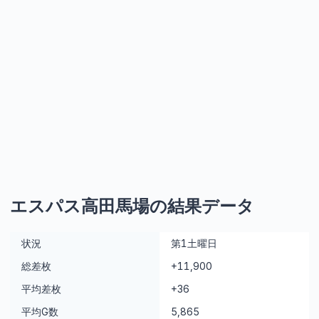
エスパス高田馬場の結果データ
状況
第1土曜日
総差枚
+11,900
平均差枚
+36
平均G数
5,865