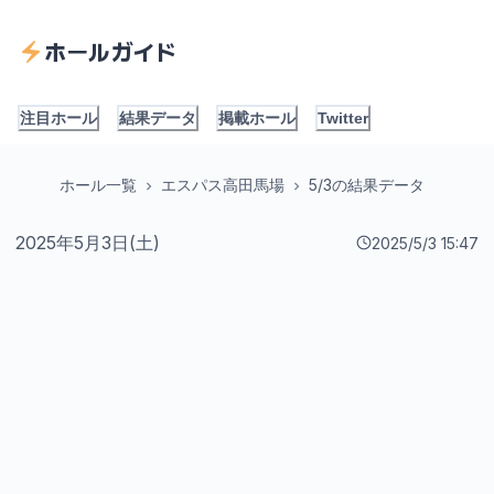
ホールガイド
注目ホール
結果データ
掲載ホール
Twitter
ホール一覧
エスパス高田馬場
5/3の結果データ
2025年5月3日(土)
2025/5/3 15:47