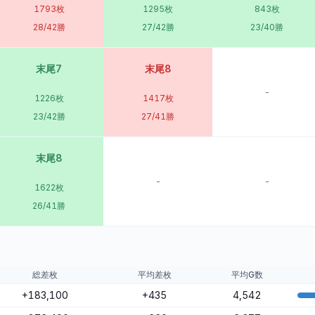
1793
枚
1295
枚
843
枚
28/42勝
27/42勝
23/40勝
末尾7
末尾8
-
1226
枚
1417
枚
23/42勝
27/41勝
末尾8
-
-
1622
枚
26/41勝
総差枚
平均差枚
平均G数
+183,100
+435
4,542