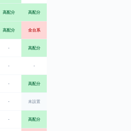
高配分
高配分
高配分
全台系
-
高配分
-
-
-
高配分
-
未設置
-
高配分