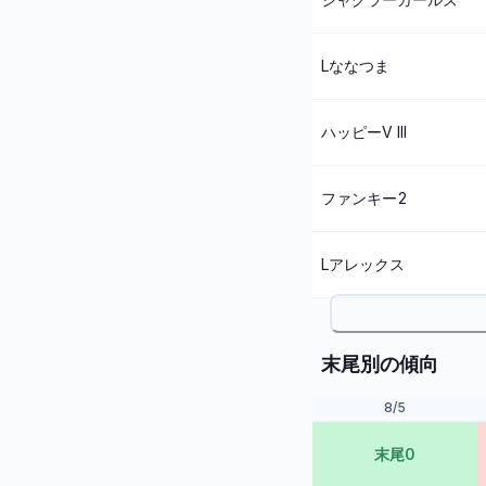
Lななつま
ハッピーV III
ファンキー2
Lアレックス
末尾別の傾向
8/5
末尾0