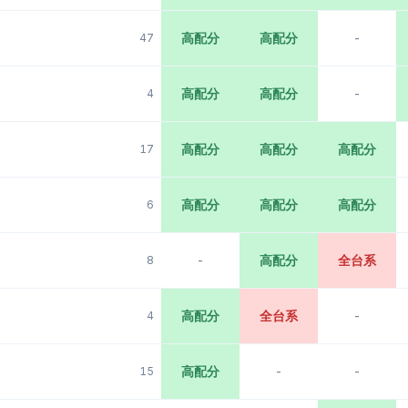
高配分
高配分
-
47
高配分
高配分
-
4
高配分
高配分
高配分
17
高配分
高配分
高配分
6
-
高配分
全台系
8
高配分
全台系
-
4
高配分
-
-
15