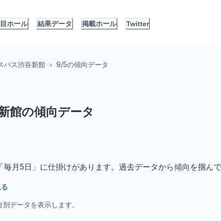
目ホール
結果データ
掲載ホール
Twitter
スパス渋谷新館
9/5の傾向データ
新館の傾向データ
「毎月5日」に仕掛けがあります。過去データから傾向を掴ん
見る
台別データを表示します。