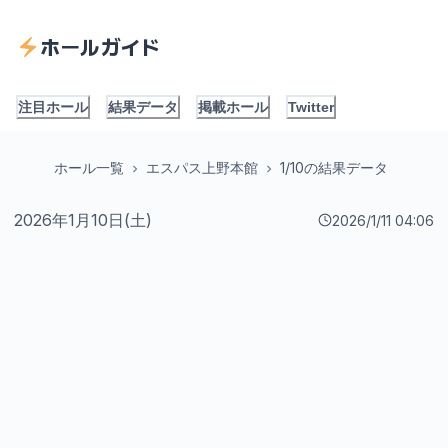
ホールガイド
注目ホール
結果データ
掲載ホール
Twitter
ホール一覧
エスパス上野本館
1/10の結果データ
2026年1月10日(土)
2026/1/11 04:06