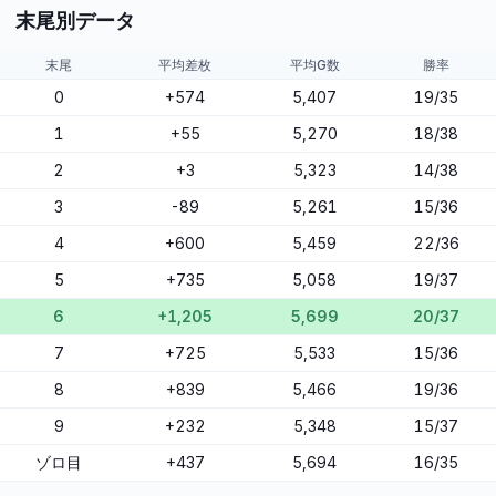
末尾別データ
末尾
平均差枚
平均G数
勝率
0
+574
5,407
19/35
1
+55
5,270
18/38
2
+3
5,323
14/38
3
-89
5,261
15/36
4
+600
5,459
22/36
5
+735
5,058
19/37
6
+1,205
5,699
20/37
7
+725
5,533
15/36
8
+839
5,466
19/36
9
+232
5,348
15/37
ゾロ目
+437
5,694
16/35