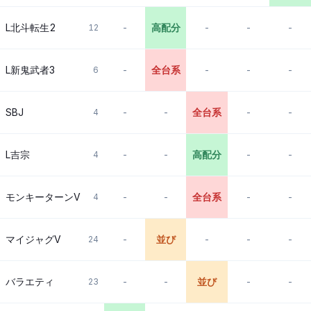
L北斗転生2
-
高配分
-
-
-
12
L新鬼武者3
-
全台系
-
-
-
6
SBJ
-
-
全台系
-
-
4
L吉宗
-
-
高配分
-
-
4
モンキーターンV
-
-
全台系
-
-
4
マイジャグV
-
並び
-
-
-
24
バラエティ
-
-
並び
-
-
23