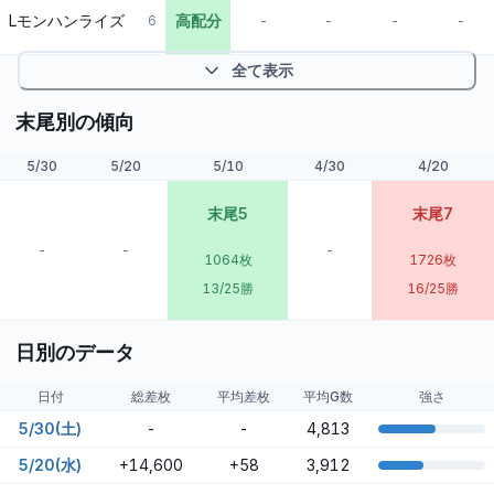
Lモンハンライズ
高配分
-
-
-
-
6
全て表示
末尾別の傾向
5/30
5/20
5/10
4/30
4/20
末尾5
末尾7
-
-
-
1064
枚
1726
枚
13/25勝
16/25勝
日別のデータ
日付
総差枚
平均差枚
平均G数
強さ
5/30(土)
-
-
4,813
5/20(水)
+14,600
+58
3,912