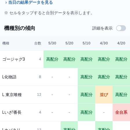
当日の結果データを見る
※ セルをタップすると台別データを表示します。
機種別の傾向
詳細を表示
機種
台数
5/30
5/20
5/10
4/30
4/20
ゴージャグ3
高配分
高配分
高配分
高配分
高配分
4
L化物語
-
-
高配分
高配分
高配分
8
L 東京喰種
-
-
高配分
並び
高配分
12
Lいざ!番長
-
-
高配分
-
全台系
4
Lカバネリ
-
高配分
-
高配分
-
12