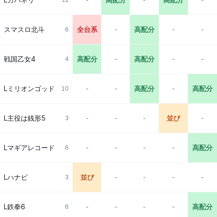
スマスロ北斗
全台系
-
高配分
-
-
6
戦国乙女4
高配分
-
高配分
-
-
4
Lミリオンゴッド
-
-
高配分
-
高配分
10
L主役は銭形5
-
-
-
並び
-
3
Lマギアレコード
-
-
-
-
高配分
6
Lハナビ
並び
-
-
-
-
3
L鉄拳6
-
-
-
-
高配分
6