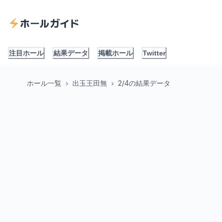
ホールガイド
注目ホール
結果データ
掲載ホール
Twitter
ホール一覧
出玉王田無
2/4の結果データ