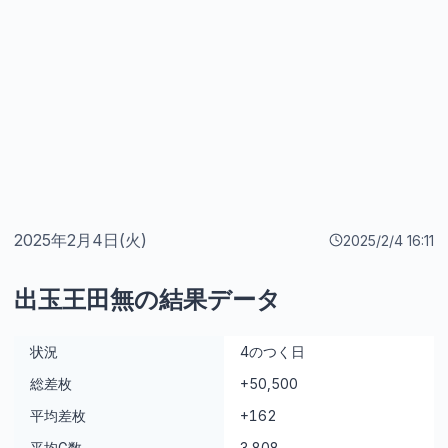
2025年2月4日(火)
2025/2/4 16:11
出玉王田無の結果データ
状況
4のつく日
総差枚
+50,500
平均差枚
+162
平均G数
3,808