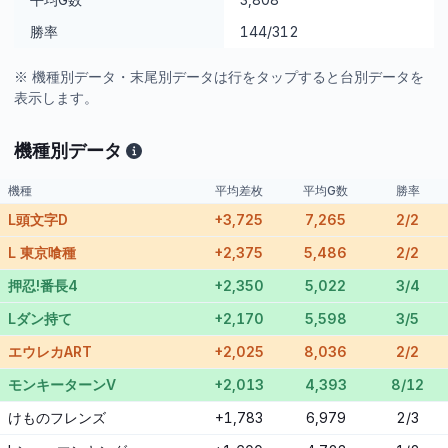
勝率
144/312
※ 機種別データ・末尾別データは行をタップすると台別データを
表示します。
機種別データ
機種
平均差枚
平均G数
勝率
L頭文字D
+3,725
7,265
2/2
L 東京喰種
+2,375
5,486
2/2
押忍!番長4
+2,350
5,022
3/4
Lダン持て
+2,170
5,598
3/5
エウレカART
+2,025
8,036
2/2
モンキーターンV
+2,013
4,393
8/12
けものフレンズ
+1,783
6,979
2/3