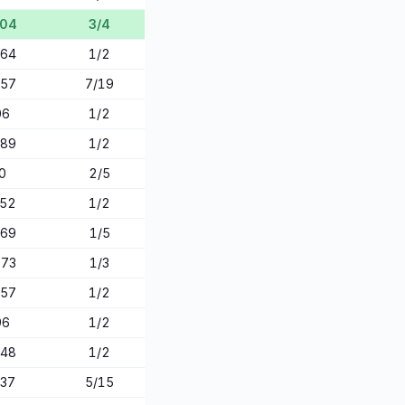
204
3/4
264
1/2
457
7/19
06
1/2
589
1/2
0
2/5
452
1/2
069
1/5
873
1/3
257
1/2
96
1/2
448
1/2
237
5/15