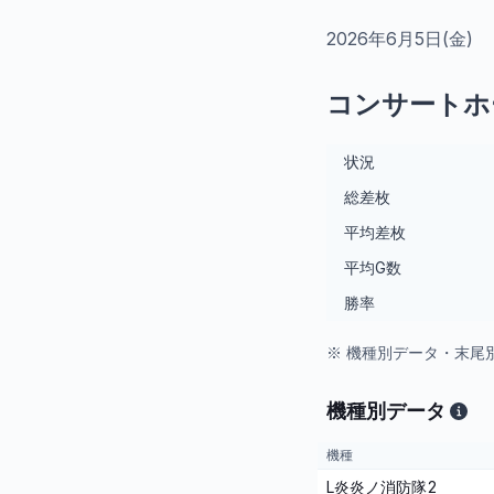
2026年6月5日(金)
コンサートホ
状況
総差枚
平均差枚
平均G数
勝率
※ 機種別データ・末尾
機種別データ
機種
L炎炎ノ消防隊2