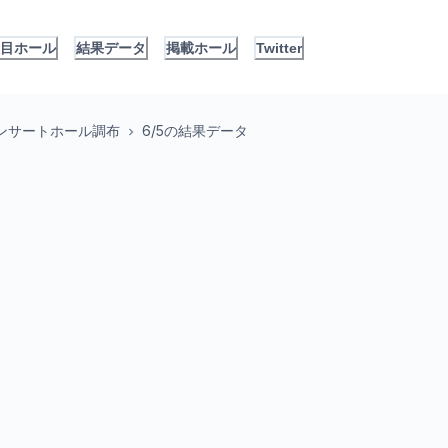
目ホール
結果データ
掲載ホール
Twitter
ンサートホール調布
6/5の結果データ