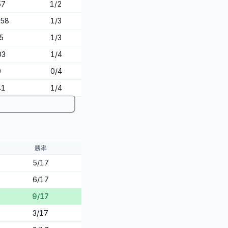
57
1/2
758
1/3
5
1/3
03
1/4
0
0/4
41
1/4
勝率
5/17
6/17
9/17
3/17