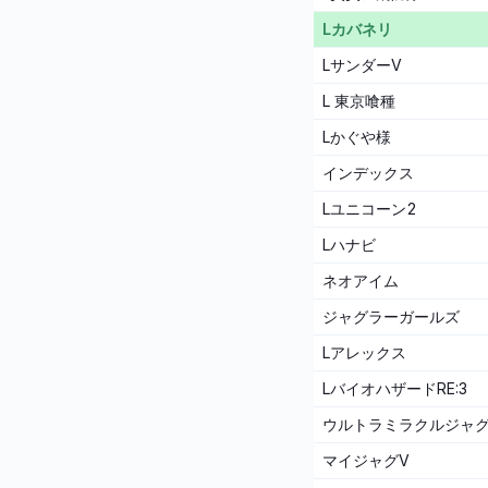
Lカバネリ
LサンダーV
L 東京喰種
Lかぐや様
インデックス
Lユニコーン2
Lハナビ
ネオアイム
ジャグラーガールズ
Lアレックス
LバイオハザードRE:3
ウルトラミラクルジャ
マイジャグV