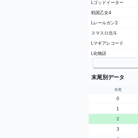
Lゴッドイーター
戦国乙女4
Lレールガン2
スマスロ北斗
Lマギアレコード
L化物語
末尾別データ
末尾
0
1
2
3