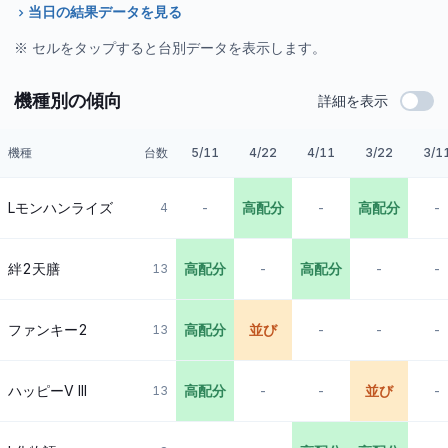
当日の結果データを見る
※ セルをタップすると台別データを表示します。
機種別の傾向
詳細を表示
機種
台数
5/11
4/22
4/11
3/22
3/1
Lモンハンライズ
-
高配分
-
高配分
-
4
絆2天膳
高配分
-
高配分
-
-
13
ファンキー2
高配分
並び
-
-
-
13
ハッピーV III
高配分
-
-
並び
-
13