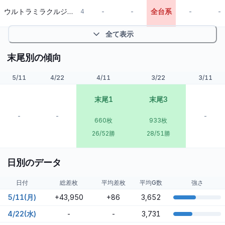
ウルトラミラクルジャグラー
-
-
全台系
-
-
4
全て表示
末尾別の傾向
5/11
4/22
4/11
3/22
3/11
末尾1
末尾3
-
-
-
660
枚
933
枚
26/52勝
28/51勝
日別のデータ
日付
総差枚
平均差枚
平均G数
強さ
5/11(月)
+43,950
+86
3,652
4/22(水)
-
-
3,731