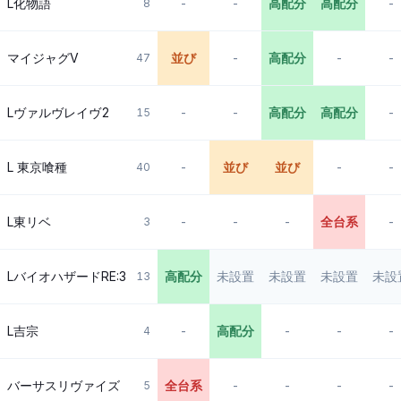
L化物語
-
-
高配分
高配分
-
8
マイジャグV
並び
-
高配分
-
-
47
Lヴァルヴレイヴ2
-
-
高配分
高配分
-
15
L 東京喰種
-
並び
並び
-
-
40
L東リベ
-
-
-
全台系
-
3
LバイオハザードRE:3
高配分
未設置
未設置
未設置
未設
13
L吉宗
-
高配分
-
-
-
4
バーサスリヴァイズ
全台系
-
-
-
-
5