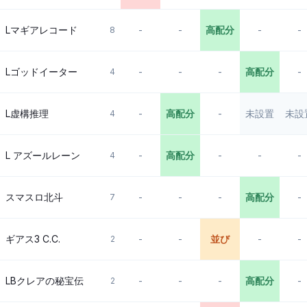
Lマギアレコード
-
-
高配分
-
-
8
Lゴッドイーター
-
-
-
高配分
-
4
L虚構推理
-
高配分
-
未設置
未設
4
L アズールレーン
-
高配分
-
-
-
4
スマスロ北斗
-
-
-
高配分
-
7
ギアス3 C.C.
-
-
並び
-
-
2
LBクレアの秘宝伝
-
-
-
高配分
-
2