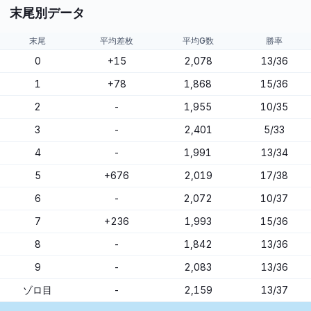
末尾別データ
末尾
平均差枚
平均G数
勝率
0
+15
2,078
13/36
1
+78
1,868
15/36
2
-
1,955
10/35
3
-
2,401
5/33
4
-
1,991
13/34
5
+676
2,019
17/38
6
-
2,072
10/37
7
+236
1,993
15/36
8
-
1,842
13/36
9
-
2,083
13/36
ゾロ目
-
2,159
13/37