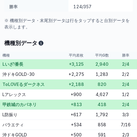
勝率
124/357
※ 機種別データ・末尾別データは行をタップすると台別データを
表示します。
機種別データ
機種
平均差枚
平均G数
勝率
Lいざ!番長
+3,125
2,940
2/4
沖ドキGOLD-30
+2,275
1,283
2/2
ToLOVEるダークネス
+2,188
820
2/4
Lアレックス
+900
4,627
1/2
甲鉄城のカバネリ
+813
418
2/4
L防振り
+617
1,792
3/3
バラエティ
+534
858
7/16
沖ドキGOLD
+500
591
2/3