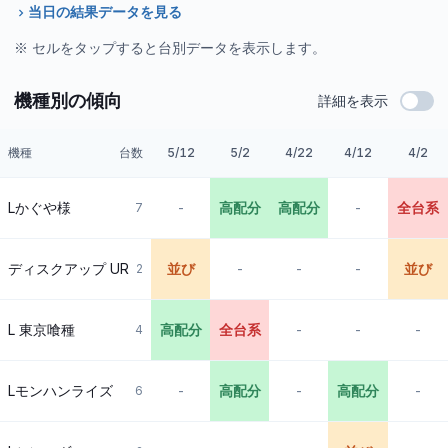
当日の結果データを見る
※ セルをタップすると台別データを表示します。
機種別の傾向
詳細を表示
機種
台数
5/12
5/2
4/22
4/12
4/2
Lかぐや様
-
高配分
高配分
-
全台系
7
ディスクアップ UR
並び
-
-
-
並び
2
L 東京喰種
高配分
全台系
-
-
-
4
Lモンハンライズ
-
高配分
-
高配分
-
6